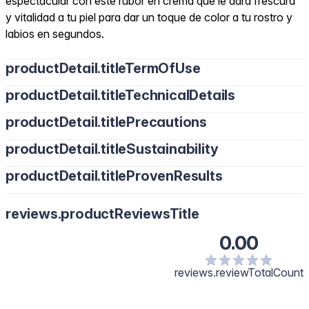
espectacular con este rubor en crema que le dará frescura
y vitalidad a tu piel para dar un toque de color a tu rostro y
labios en segundos.
productDetail.titleTermOfUse
productDetail.titleTechnicalDetails
productDetail.titlePrecautions
productDetail.titleSustainability
productDetail.titleProvenResults
reviews.productReviewsTitle
0.00
reviews.reviewTotalCount