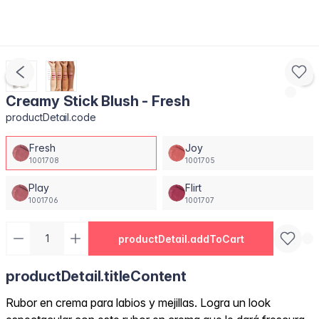
Creamy Stick Blush - Fresh
productDetail.code
Fresh
Joy
1001708
1001705
Play
Flirt
1001706
1001707
productDetail.addToCart
productDetail.titleContent
Rubor en crema para labios y mejillas. Logra un look