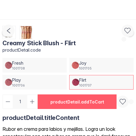
Creamy Stick Blush - Flirt
productDetail.code
Fresh
Joy
1001708
1001705
Play
Flirt
1001706
1001707
productDetail.addToCart
productDetail.titleContent
Rubor en crema para labios y mejillas. Logra un look