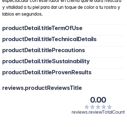
espectacular con este rubor en crema que le dará frescura
y vitalidad a tu piel para dar un toque de color a tu rostro y
labios en segundos.
productDetail.titleTermOfUse
productDetail.titleTechnicalDetails
productDetail.titlePrecautions
productDetail.titleSustainability
productDetail.titleProvenResults
reviews.productReviewsTitle
0.00
reviews.reviewTotalCount