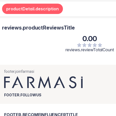
Apto para uso diario y labios sensibles.
(Castor) Seed Oil, Tocopherol, Sodium Hyaluronate,
productDetail.description
Hydrogenated Castor Oil, Macadamia Integrifolia Seed Oil,
Hydroxycitronellal, Benzyl Salicylate, Hexyl Cinnamal, Vanillin,
Benzaldehyde, Benzyl Alcohol.
reviews.productReviewsTitle
0.00
reviews.reviewTotalCount
footer.joinfarmasi
FOOTER.FOLLOWUS
FOOTER.BECOMEINFLUENCERTITLE