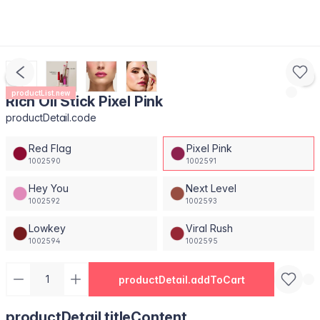
productList.new
Rich Oil Stick Pixel Pink
productDetail.code
Red Flag
Pixel Pink
1002590
1002591
Hey You
Next Level
1002592
1002593
Lowkey
Viral Rush
1002594
1002595
productDetail.addToCart
productDetail.titleContent