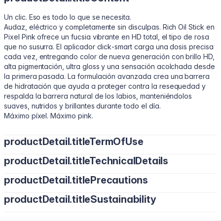
Un clic. Eso es todo lo que se necesita.
Audaz, eléctrico y completamente sin disculpas. Rich Oil Stick en
Pixel Pink ofrece un fucsia vibrante en HD total, el tipo de rosa
que no susurra. El aplicador click‑smart carga una dosis precisa
cada vez, entregando color de nueva generación con brillo HD,
alta pigmentación, ultra gloss y una sensación acolchada desde
la primera pasada. La formulación avanzada crea una barrera
de hidratación que ayuda a proteger contra la resequedad y
respalda la barrera natural de los labios, manteniéndolos
suaves, nutridos y brillantes durante todo el día.
Máximo píxel. Máximo pink.
productDetail.titleTermOfUse
Haz clic una vez para cargar el aplicador.
productDetail.titleTechnicalDetails
Acabado natural: Aplica sobre labios limpios y difumina los
productDetail.titlePrecautions
bordes con la yema de los dedos para un look suave y
Bis‑Diglyceryl Polyacyladipate‑2, Polyisobutene, Diisostearyl
desenfocado.
Malate, Tridecyl Trimellitate, Hydrogenated Polyisobutene,
productDetail.titleSustainability
Acabado definido: Delinea primero los labios y luego aplica
Úsalo solo para un acabado sin esfuerzo y difuminado o
Pentaerythrityl Tetraisostearate, Synthetic Wax, Polyglyceryl‑2
capas para un color HD preciso y definido.
combínalo con delineador para mayor estructura y definición.
Triisostearate, Phenoxyethanol, Parfum (Fragrance), Tocopheryl
Aplica capas para intensificar el color y el brillo.
Cruelty‑Free. Vegano. Non‑GMO. Libre de Metales Pesados.
Apto para uso diario y labios sensibles.
Acetate, Butyrospermum Parkii (Shea) Butter, Ricinus Communis