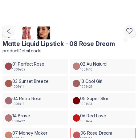
Matte Liquid Lipstick - 08 Rose Dream
productDetail.code
01 Perfect Rose
02 Au Natural
1001409
1001410
03 Sunset Breeze
13 Cool Girl
1001411
1001421
04 Retro Rose
05 Super Star
1001412
1001413
14 Brave
06 Red Love
1001422
1001414
07 Money Maker
08 Rose Dream