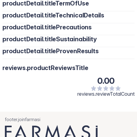
productDetail.titleTermOfUse
productDetail.titleTechnicalDetails
productDetail.titlePrecautions
productDetail.titleSustainability
productDetail.titleProvenResults
reviews.productReviewsTitle
0.00
reviews.reviewTotalCount
footer.joinfarmasi