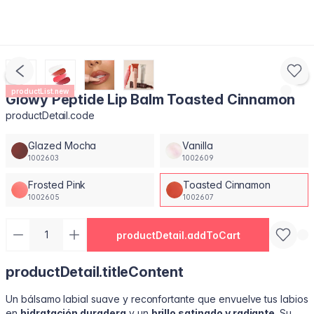
productList.new
Glowy Peptide Lip Balm Toasted Cinnamon
productDetail.code
Glazed Mocha
Vanilla
1002603
1002609
Frosted Pink
Toasted Cinnamon
1002605
1002607
productDetail.addToCart
productDetail.titleContent
Un bálsamo labial suave y reconfortante que envuelve tus labios
en
hidratación duradera
y un
brillo satinado y radiante
. Su