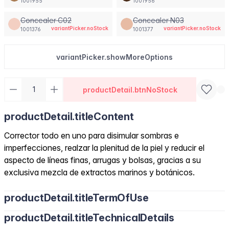
1001955
1001956
Concealer C02
Concealer N03
variantPicker.noStock
variantPicker.noStock
1001376
1001377
variantPicker.showMoreOptions
productDetail.btnNoStock
productDetail.titleContent
Corrector todo en uno para disimular sombras e
imperfecciones, realzar la plenitud de la piel y reducir el
aspecto de líneas finas, arrugas y bolsas, gracias a su
exclusiva mezcla de extractos marinos y botánicos.
productDetail.titleTermOfUse
productDetail.titleTechnicalDetails