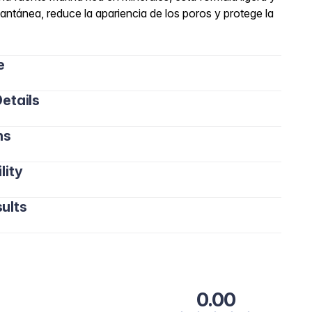
tantánea, reduce la apariencia de los poros y protege la
e
etails
ns
lity
ults
0.00