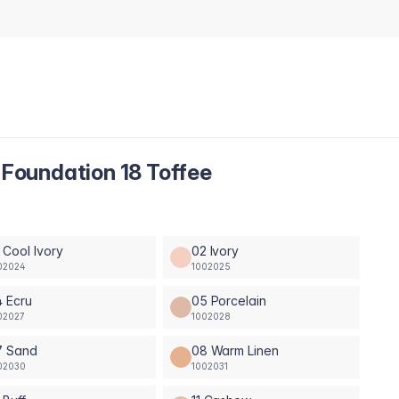
oundation 18 Toffee
 Cool Ivory
02 Ivory
02024
1002025
 Ecru
05 Porcelain
02027
1002028
7 Sand
08 Warm Linen
02030
1002031