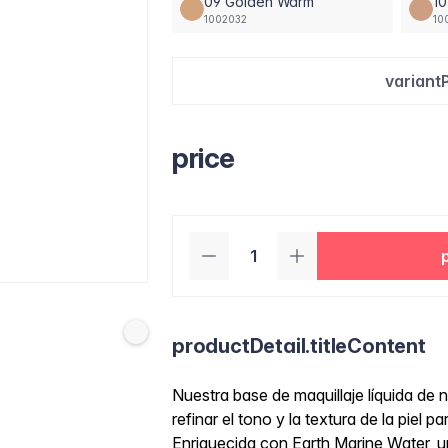
09 Golden Warm
10
1002032
10
variant
price
productDetail.titleContent
Nuestra base de maquillaje líquida de 
refinar el tono y la textura de la piel
Enriquecida con Earth Marine Water, un