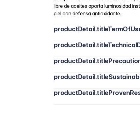
libre de aceites aporta luminosidad ins
piel con defensa antioxidante.
productDetail.titleTermOfUs
productDetail.titleTechnicalD
productDetail.titlePrecautio
productDetail.titleSustainabi
productDetail.titleProvenRes