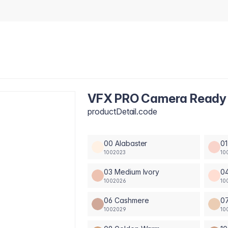
VFX PRO Camera Ready F
productDetail.code
00 Alabaster
01
1002023
10
03 Medium Ivory
04
1002026
10
06 Cashmere
0
1002029
10