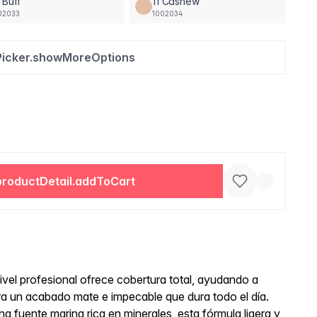
 Buff
11 Cashew
02033
1002034
Picker.showMoreOptions
productDetail.addToCart
nivel profesional ofrece cobertura total, ayudando a
 para un acabado mate e impecable que dura todo el día.
a fuente marina rica en minerales, esta fórmula ligera y