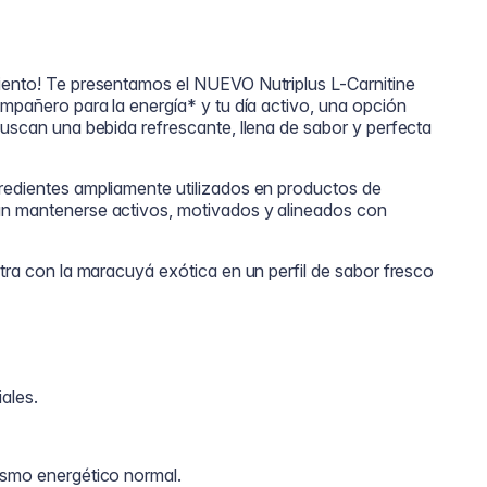
iento! Te presentamos el NUEVO Nutriplus L-Carnitine
ompañero para la energía* y tu día activo, una opción
buscan una bebida refrescante, llena de sabor y perfecta
redientes ampliamente utilizados en productos de
an mantenerse activos, motivados y alineados con
ntra con la maracuyá exótica en un perfil de sabor fresco
iales.
ismo energético normal.