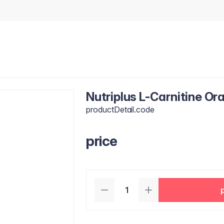
Nutriplus L-Carnitine Or
productDetail.code
price