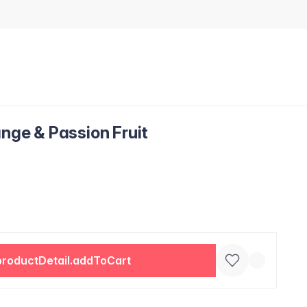
ange & Passion Fruit
productDetail.addToCart