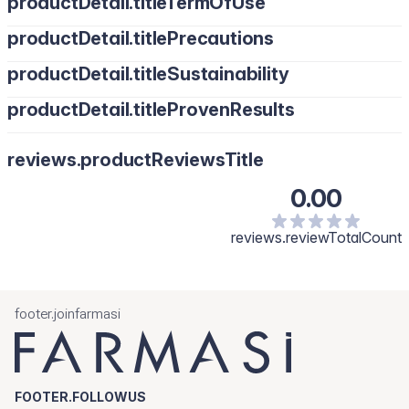
productDetail.titleTermOfUse
productDetail.titlePrecautions
productDetail.titleSustainability
productDetail.titleProvenResults
reviews.productReviewsTitle
0.00
reviews.reviewTotalCount
footer.joinfarmasi
FOOTER.FOLLOWUS