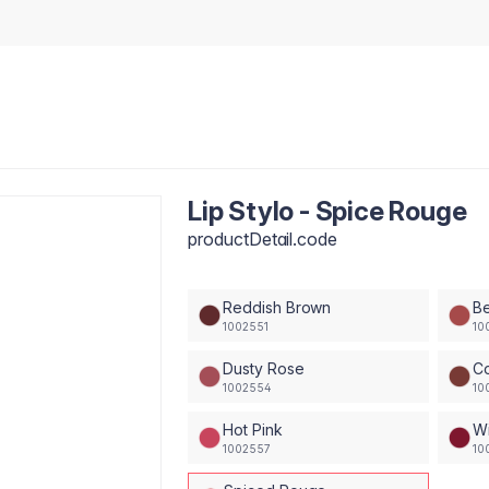
Lip Stylo - Spice Rouge
productDetail.code
Reddish Brown
B
1002551
10
Dusty Rose
C
1002554
10
Hot Pink
Wi
1002557
10