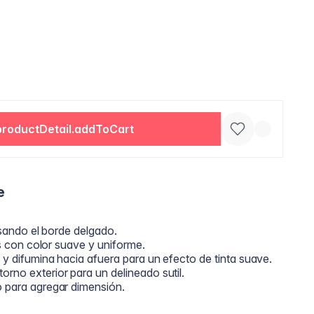
productDetail.addToCart
e
 usando el borde delgado.
ios con color suave y uniforme.
 y difumina hacia afuera para un efecto de tinta suave.
rno exterior para un delineado sutil.
o para agregar dimensión.