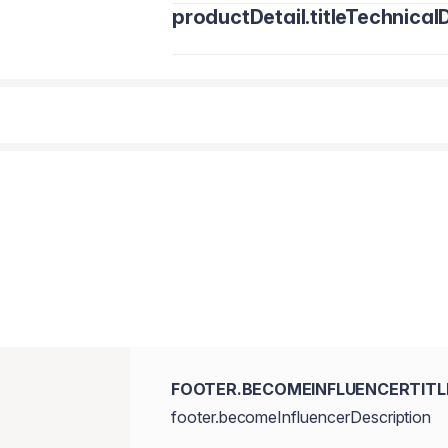
productDetail.titleTechnicalD
Octyldodecanol (Octildodecanol), Penta
Pentaeritritilo), Bis‑Diglyceryl Polyacyl
Polyisobutene (Poliisobuteno),
Euphor
de Salvado de Arroz), Synthetic Wax (
(Cera Microcristalina Hidrogenada), Silic
Phenoxyethanol (Fenoxietanol), Trietho
Acetate (Acetato de Tocoferilo),
Heli
Indica
(Manteca de Semilla de Mango),
Tocopherol (Tocoferol), Benzyl Alcoho
Colorantes:
CI 15850 (Rojo 6 Lake), CI 15850 (Roj
Hierro), CI 77499 (Óxidos de Hierro), 
Titanio).
FOOTER.BECOMEINFLUENCERTITL
footer.becomeInfluencerDescription