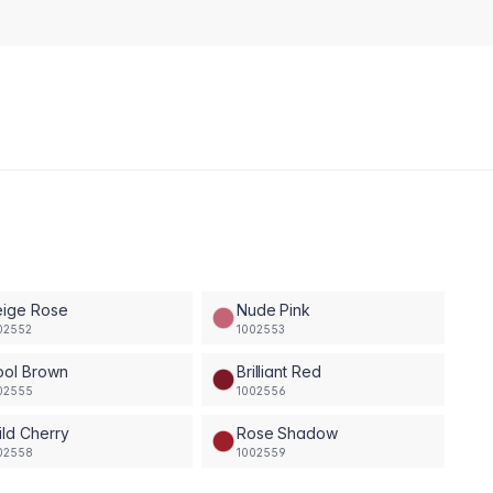
eige Rose
Nude Pink
02552
1002553
ool Brown
Brilliant Red
02555
1002556
ld Cherry
Rose Shadow
02558
1002559