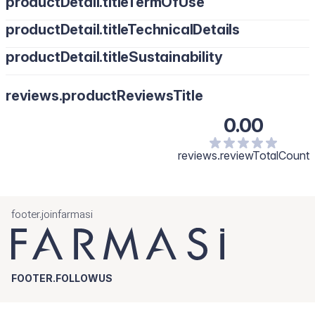
productDetail.titleTermOfUse
productDetail.titleTechnicalDetails
productDetail.titleSustainability
reviews.productReviewsTitle
0.00
reviews.reviewTotalCount
footer.joinfarmasi
FOOTER.FOLLOWUS