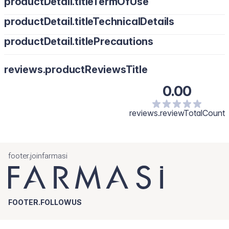
productDetail.titleTermOfUse
productDetail.titleTechnicalDetails
productDetail.titlePrecautions
reviews.productReviewsTitle
0.00
reviews.reviewTotalCount
footer.joinfarmasi
FOOTER.FOLLOWUS