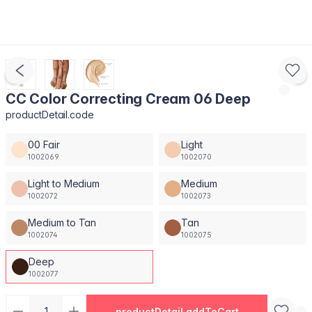
CC Color Correcting Cream 06 Deep
productDetail.code
00 Fair
Light
1002069
1002070
Light to Medium
Medium
1002072
1002073
Medium to Tan
Tan
1002074
1002075
Deep
1002077
productDetail.addToCart